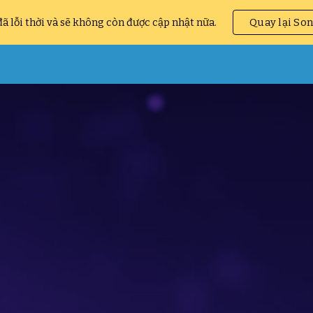
ã lỗi thời và sẽ không còn được cập nhật nữa.
Quay lại So
ip to main content
Skip to navigat