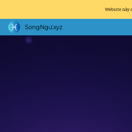
Website này đ
Sk
SongNgư.xyz